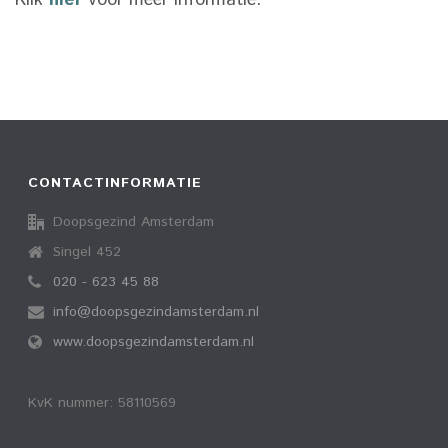
Klik
hier
voor meer informatie.
CONTACTINFORMATIE
Doopsgezind Amsterdam
Singel 452
020 - 623 45 88
info@doopsgezindamsterdam.nl
www.doopsgezindamsterdam.nl
KvK nummer: 58110569