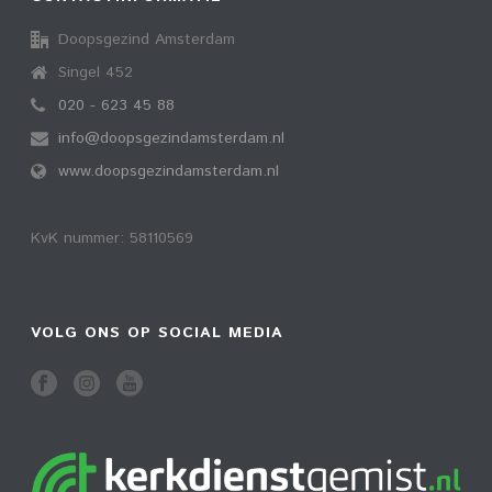
Doopsgezind Amsterdam
Singel 452
020 - 623 45 88
info@doopsgezindamsterdam.nl
www.doopsgezindamsterdam.nl
KvK nummer: 58110569
VOLG ONS OP SOCIAL MEDIA