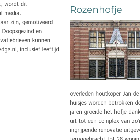
, wordt dit
Rozenhofje
al media.
aar zijn, gemotiveerd
, Doopsgezind en
vatiebrieven kunnen
.nl, inclusief leeftijd,
overleden houtkoper Jan de 
huisjes worden betrokken d
jaren groeide het hofje dan
uit tot een complex van zo’
ingrijpende renovatie uitge
teruggebracht tot 28 wonin