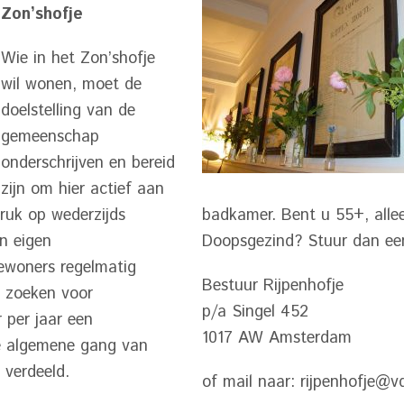
Zon’shofje
Wie in het Zon’shofje
wil wonen, moet de
doelstelling van de
gemeenschap
onderschrijven en bereid
zijn om hier actief aan
druk op wederzijds
badkamer. Bent u 55+, alle
en eigen
Doopsgezind? Stuur dan een
bewoners regelmatig
Bestuur Rijpenhofje
 zoeken voor
p/a Singel 452
 per jaar een
1017 AW Amsterdam
e algemene gang van
verdeeld.
of mail naar: rijpenhofje@v