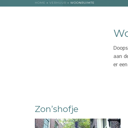
HOME
»
VERHUUR
»
WOONRUIMTE
Wo
Doops
aan de
er een
Zon’shofje