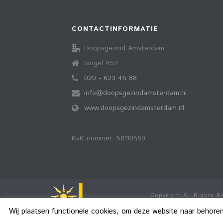
CONTACTINFORMATIE
Doopsgezind Amsterdam
Singel 452
020 - 623 45 88
info@doopsgezindamsterdam.nl
www.doopsgezindamsterdam.nl
KvK nummer: 58110569
Copyright All Rights 
Wij plaatsen functionele cookies, om deze website naar behore