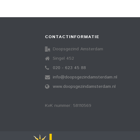
CONTACTINFORMATIE
Doopsgezind Amsterdam
Singel 452
020 - 623 45 88
info@doopsgezindamsterdam.nl
www.doopsgezindamsterdam.nl
KvK nummer: 58110569