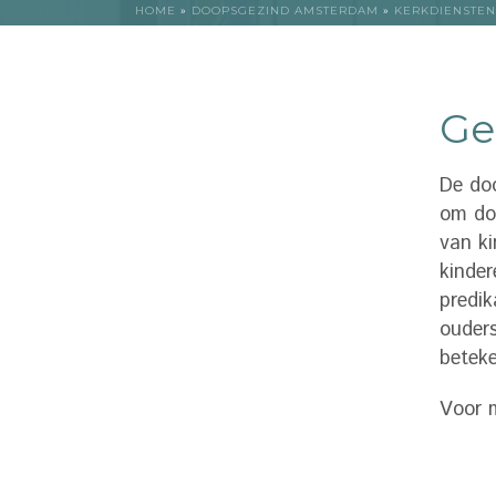
HOME
»
DOOPSGEZIND AMSTERDAM
»
KERKDIENSTEN
Ge
De doo
om doo
van ki
kinder
predik
ouders
betek
Voor m