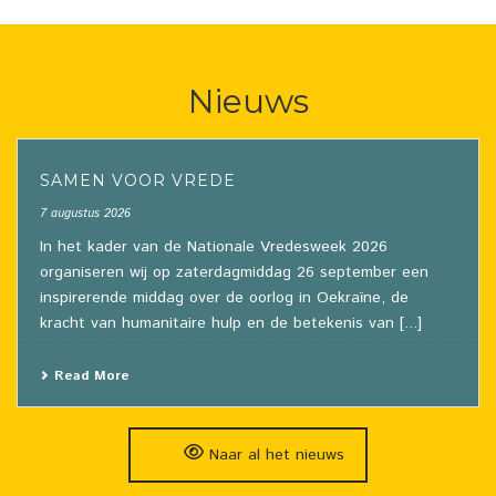
Nieuws
SAMEN VOOR VREDE
7 augustus 2026
In het kader van de Nationale Vredesweek 2026
organiseren wij op zaterdagmiddag 26 september een
inspirerende middag over de oorlog in Oekraïne, de
kracht van humanitaire hulp en de betekenis van [...]
Read More
Naar al het nieuws