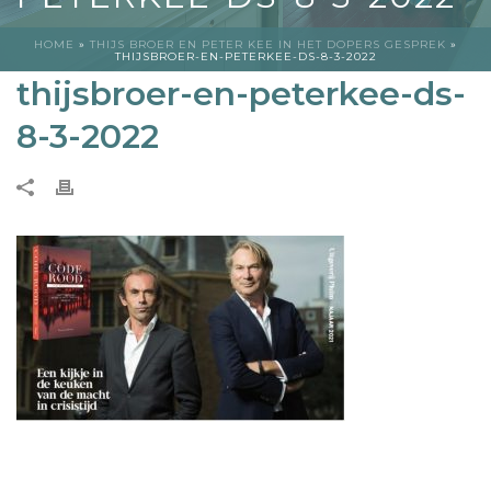
HOME
»
THIJS BROER EN PETER KEE IN HET DOPERS GESPREK
»
THIJSBROER-EN-PETERKEE-DS-8-3-2022
thijsbroer-en-peterkee-ds-
8-3-2022