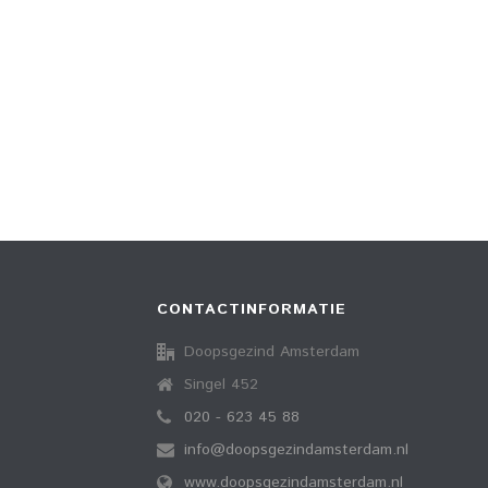
CONTACTINFORMATIE
Doopsgezind Amsterdam
Singel 452
020 - 623 45 88
info@doopsgezindamsterdam.nl
www.doopsgezindamsterdam.nl