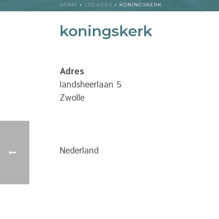
HOME
»
LOCATIES
»
KONINGSKERK
koningskerk
Adres
landsheerlaan 5
Zwolle
Nederland