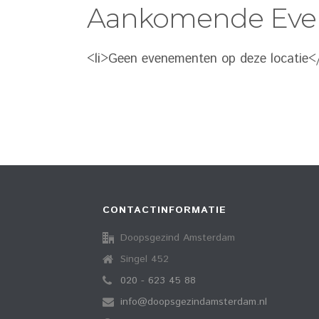
Aankomende Ev
<li>Geen evenementen op deze locatie</
CONTACTINFORMATIE
Doopsgezind Amsterdam
Singel 452
020 - 623 45 88
info@doopsgezindamsterdam.nl