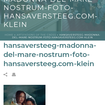
NOSTRUM-FOTO-
HANSAVERSTEEG.COM-
KLEIN
HOME
»
ARTSTATIONS OF THE CROSS
»
HANSAVERSTEEG-MADONNA-
DEL-MARE-NOSTRUM-FOTO-HANSAVERSTEEG.COM-KLEIN
hansaversteeg-madonna-
del-mare-nostrum-foto-
hansaversteeg.com-klein