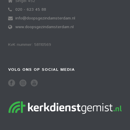
Singel 452
020 - 623 45 88
info@doopsgezindamsterdam.nl
www.doopsgezindamsterdam.nl
KvK nummer: 58110569
VOLG ONS OP SOCIAL MEDIA