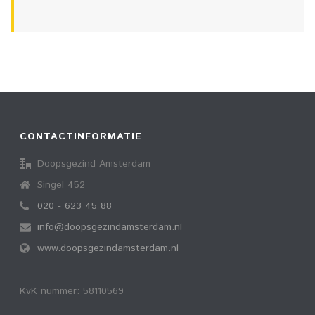
CONTACTINFORMATIE
Doopsgezind Amsterdam
Singel 452
020 - 623 45 88
info@doopsgezindamsterdam.nl
www.doopsgezindamsterdam.nl
KvK nummer: 58110569