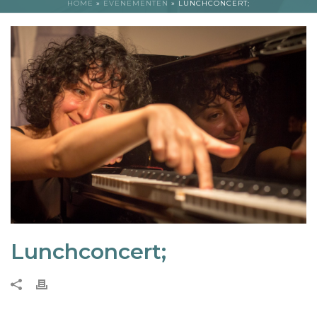
HOME
»
EVENEMENTEN
»
LUNCHCONCERT;
Lunchconcert;