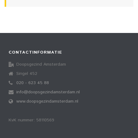
CONTACTINFORMATIE
Doopsgezind Amsterdam
Singel 452
020 - 623 45 88
info@doopsgezindamsterdam.nl
www.doopsgezindamsterdam.nl
KvK nummer: 58110569