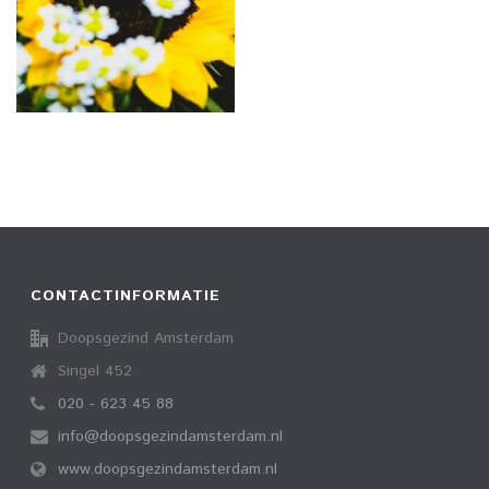
CONTACTINFORMATIE
Doopsgezind Amsterdam
Singel 452
020 - 623 45 88
info@doopsgezindamsterdam.nl
www.doopsgezindamsterdam.nl