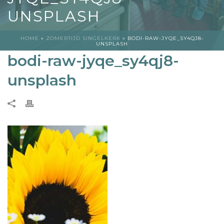
UNSPLASH
HOME
»
ZOMERTIJD SINGELKERK
»
BODI-RAW-JYQE_SY4QJ8-
UNSPLASH
bodi-raw-jyqe_sy4qj8-
unsplash