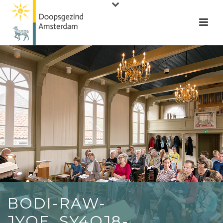
BODI-RAW-
JYQE_SY4QJ8-