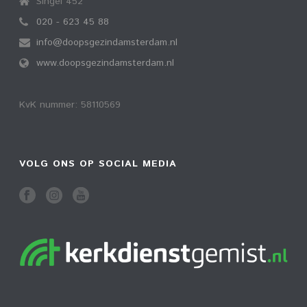
Singel 452
020 - 623 45 88
info@doopsgezindamsterdam.nl
www.doopsgezindamsterdam.nl
KvK nummer: 58110569
VOLG ONS OP SOCIAL MEDIA