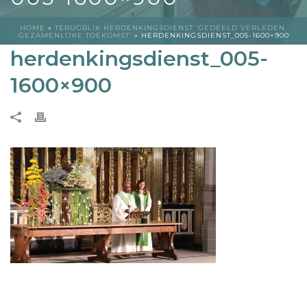
HOME
»
TERUGBLIK HERDENKINGSDIENST ‘GEDEELD VERLEDEN,
GEZAMENLIJKE TOEKOMST’
»
HERDENKINGSDIENST_005-1600×900
herdenkingsdienst_005-
1600×900