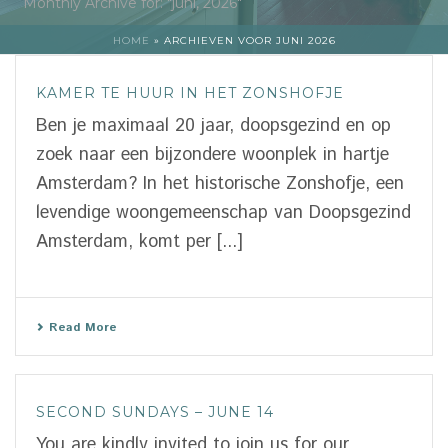
Monthly Archive for: "juni, 2026"
HOME
»
ARCHIEVEN VOOR JUNI 2026
KAMER TE HUUR IN HET ZONSHOFJE
Ben je maximaal 20 jaar, doopsgezind en op
zoek naar een bijzondere woonplek in hartje
Amsterdam? In het historische Zonshofje, een
levendige woongemeenschap van Doopsgezind
Amsterdam, komt per [...]
Read More
SECOND SUNDAYS – JUNE 14
You are kindly invited to join us for our