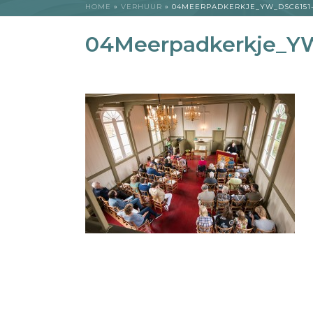
HOME
»
VERHUUR
»
04MEERPADKERKJE_YW_DSC6151
04Meerpadkerkje_YW