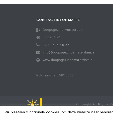
CONTACTINFORMATIE
Doopsgezind Amsterdam
Singel 452
020 - 623 45 88
info@doopsgezindamsterdam.nl
www.doopsgezindamsterdam.nl
KvK nummer: 58110569
Copyright All Rights 
Wij plaatsen functionele cookies, om deze website naar behore