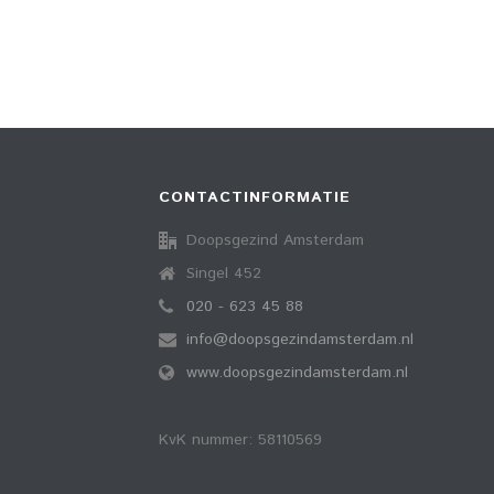
CONTACTINFORMATIE
Doopsgezind Amsterdam
Singel 452
020 - 623 45 88
info@doopsgezindamsterdam.nl
www.doopsgezindamsterdam.nl
KvK nummer: 58110569