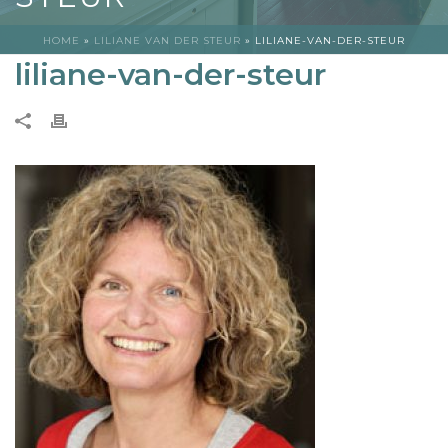
HOME
»
LILIANE VAN DER STEUR
»
LILIANE-VAN-DER-STEUR
liliane-van-der-steur