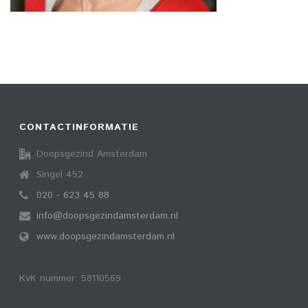
CONTACTINFORMATIE
Doopsgezind Amsterdam
Singel 452
020 - 623 45 88
info@doopsgezindamsterdam.nl
www.doopsgezindamsterdam.nl
KvK nummer: 58110569