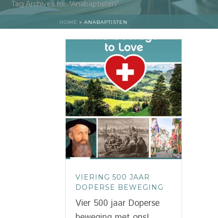
Tag Archives for: "Anabaptisten"
HOME
»
ANABAPTISTEN
VIERING 500 JAAR
DOPERSE BEWEGING
Vier 500 jaar Doperse
beweging met ons!