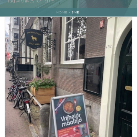
Tag Archives for: "5mei"
HOME
»
5MEI