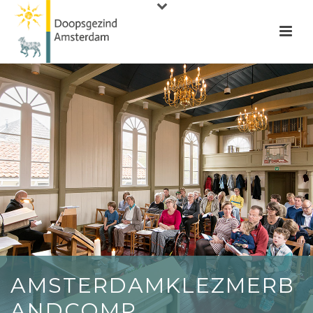
AMSTERDAMKLEZMERB
ANDCOMP