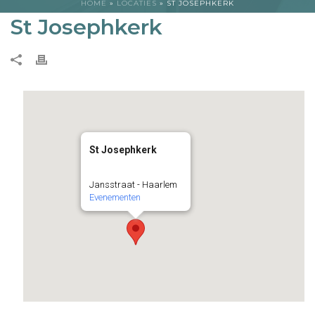
HOME
»
LOCATIES
»
ST JOSEPHKERK
St Josephkerk
St Josephkerk
Jansstraat - Haarlem
Evenementen