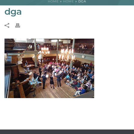
HOME
»
HOME
»
DGA
dga