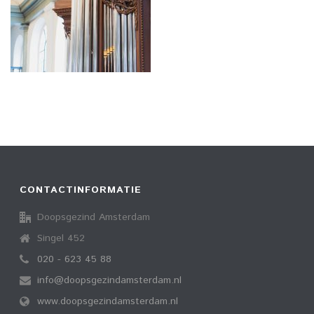
CONTACTINFORMATIE
Doopsgezind Amsterdam
Singel 452
020 - 623 45 88
info@doopsgezindamsterdam.nl
www.doopsgezindamsterdam.nl