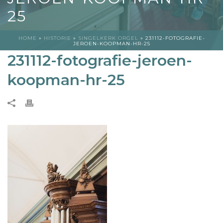
25
HOME
»
HISTORIE
»
SINGELKERK ORGEL
»
231112-FOTOGRAFIE-
JEROEN-KOOPMAN-HR-25
231112-fotografie-jeroen-
koopman-hr-25