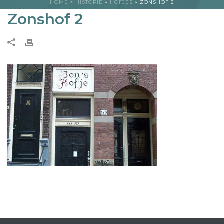
HOME
»
HISTORIE
»
HOFJES
»
ZONSHOF 2
Zonshof 2