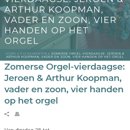
ARTHUR KOOPMAN,
VADER EN ZOON, VIER
HANDEN OP HET
ORGEL
HOME
»
EVENEMENTEN
»
ZOMERSE ORGEL-VIERDAAGSE: JEROEN &
ARTHUR KOOPMAN, VADER EN ZOON, VIER HANDEN OP HET ORGEL
Zomerse Orgel-vierdaagse:
Jeroen & Arthur Koopman,
vader en zoon, vier handen
op het orgel