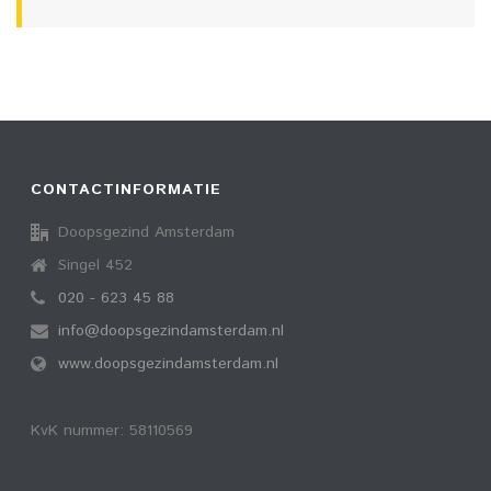
CONTACTINFORMATIE
Doopsgezind Amsterdam
Singel 452
020 - 623 45 88
info@doopsgezindamsterdam.nl
www.doopsgezindamsterdam.nl
KvK nummer: 58110569