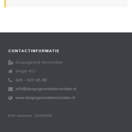
CONTACTINFORMATIE
Doopsgezind Amsterdam
Singel 452
020 - 623 45 88
info@doopsgezindamsterdam.nl
www.doopsgezindamsterdam.nl
KvK nummer: 58110569