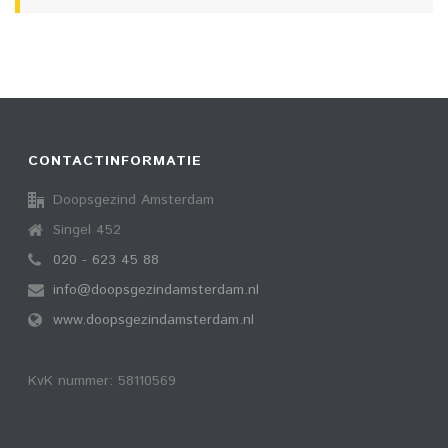
CONTACTINFORMATIE
Doopsgezind Amsterdam
Singel 452
020 - 623 45 88
info@doopsgezindamsterdam.nl
www.doopsgezindamsterdam.nl
KvK nummer: 58110569