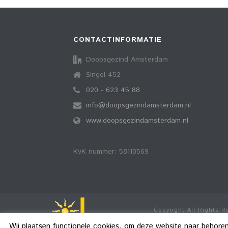
CONTACTINFORMATIE
Doopsgezind Amsterdam
Singel 452
020 - 623 45 88
info@doopsgezindamsterdam.nl
www.doopsgezindamsterdam.nl
KvK nummer: 58110569
Copyright All Rights 
Wij plaatsen functionele cookies, om deze website naar behore