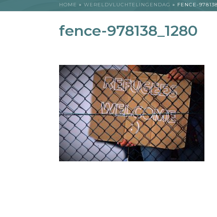
HOME
»
WERELDVLUCHTELINGENDAG
»
FENCE-978138
fence-978138_1280