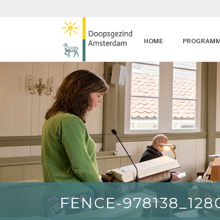
HOME
PROGRAM
FENCE-978138_128