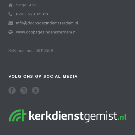
Singel 452
020 - 623 45 88
info@doopsgezindamsterdam.nl
www.doopsgezindamsterdam.nl
KvK nummer: 58110569
VOLG ONS OP SOCIAL MEDIA