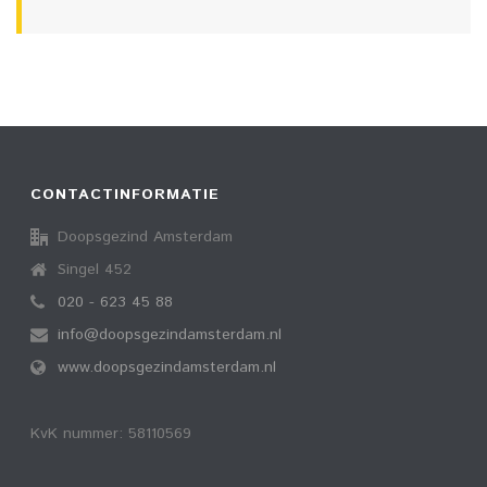
CONTACTINFORMATIE
Doopsgezind Amsterdam
Singel 452
020 - 623 45 88
info@doopsgezindamsterdam.nl
www.doopsgezindamsterdam.nl
KvK nummer: 58110569