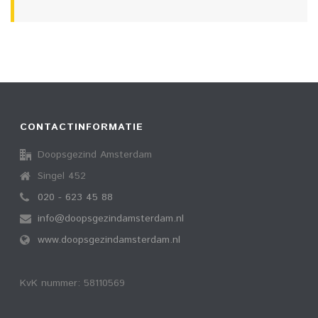
CONTACTINFORMATIE
Doopsgezind Amsterdam
Singel 452
020 - 623 45 88
info@doopsgezindamsterdam.nl
www.doopsgezindamsterdam.nl
KvK nummer: 58110569