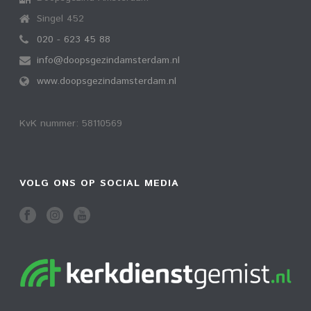
Singel 452
020 - 623 45 88
info@doopsgezindamsterdam.nl
www.doopsgezindamsterdam.nl
KvK nummer: 58110569
VOLG ONS OP SOCIAL MEDIA