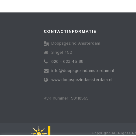
CONTACTINFORMATIE
Doopsgezind Amsterdam
Singel 452
020 - 623 45 88
info@doopsgezindamsterdam.nl
www.doopsgezindamsterdam.nl
KvK nummer: 58110569
Copyright All Rights 