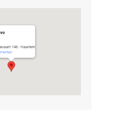
avo
evaart 146 - Haarlem
ementen