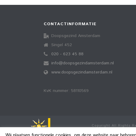
CONTACTINFORMATIE
Doopsgezind Amsterdam
Singel 452
020 - 623 45 88
info@doopsgezindamsterdam.nl
www.doopsgezindamsterdam.nl
KvK nummer: 58110569
Copyright All Rights 
Wij plaatsen functionele cookies, om deze website naar behore