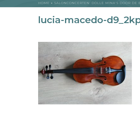
HOME
»
SALONCONCERTEN: DOLLE MINA’S DOOR DE
lucia-macedo-d9_2k