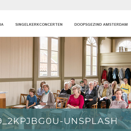
MA
SINGELKERKCONCERTEN
DOOPSGEZIND AMSTERDAM
9_2KPJBG0U-UNSPLASH