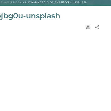
 EEUWEN HEEN
»
LUCIA-MACEDO-D9_2KPJBG0U-UNSPLASH
pjbg0u-unsplash