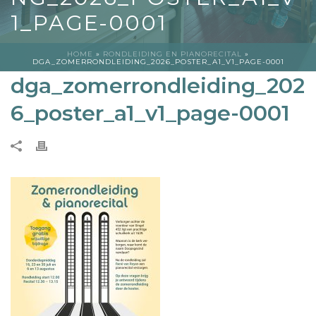
1_PAGE-0001
HOME
»
RONDLEIDING EN PIANORECITAL
»
DGA_ZOMERRONDLEIDING_2026_POSTER_A1_V1_PAGE-0001
dga_zomerrondleiding_202
6_poster_a1_v1_page-0001