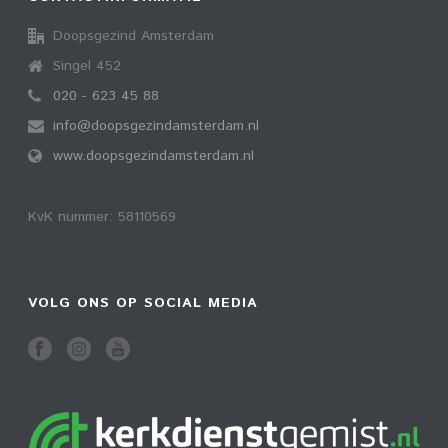
Doopsgezind Amsterdam
Singel 452
020 - 623 45 88
info@doopsgezindamsterdam.nl
www.doopsgezindamsterdam.nl
KvK nummer: 58110569
VOLG ONS OP SOCIAL MEDIA