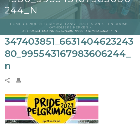
244_N
HOME
»
PRIDE PELGRIMAGE LANGS PROTESTANTSE EN ROOMS-
KATHOLIEKE KERKEN
»
347403851_663140462324380_995543167983606244_N
347403851_6631404623243
80_995543167983606244_
n