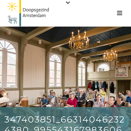
347403851_66314046232
4380_995543167983606