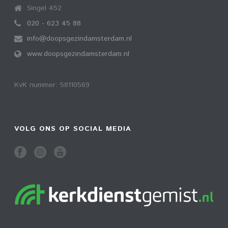
Singel 452
020 - 623 45 88
info@doopsgezindamsterdam.nl
www.doopsgezindamsterdam.nl
KvK nummer: 58110569
VOLG ONS OP SOCIAL MEDIA