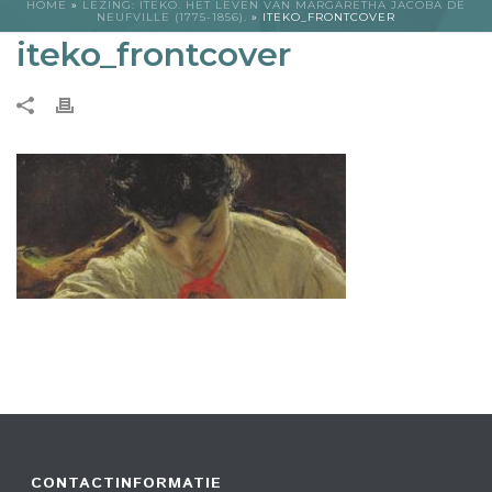
HOME
»
LEZING: ITEKO. HET LEVEN VAN MARGARETHA JACOBA DE
NEUFVILLE (1775-1856).
»
ITEKO_FRONTCOVER
iteko_frontcover
CONTACTINFORMATIE