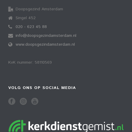
Doopsgezind Amsterdam
Singel 452
020 - 623 45 88
info@doopsgezindamsterdam.nl
www.doopsgezindamsterdam.nl
KvK nummer: 58110569
VOLG ONS OP SOCIAL MEDIA