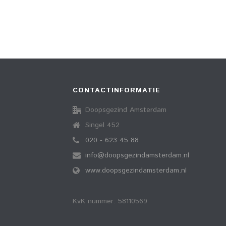
CONTACTINFORMATIE
Doopsgezind Amsterdam
Singel 452
020 - 623 45 88
info@doopsgezindamsterdam.nl
www.doopsgezindamsterdam.nl
KvK nummer: 58110569