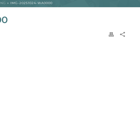
ING
»
IMG-20251024-WA0000
00