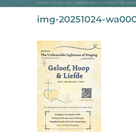
HOME
»
KOOR: THE UNBEARABLE LIGHTNESS OF SING
img-20251024-wa00