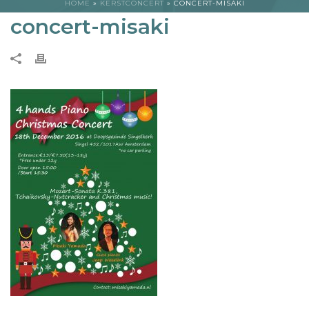
HOME
»
KERSTCONCERT
»
CONCERT-MISAKI
concert-misaki