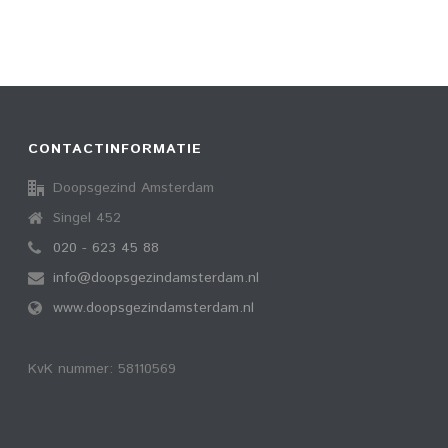
CONTACTINFORMATIE
Doopsgezind Amsterdam
Singel 452
020 - 623 45 88
info@doopsgezindamsterdam.nl
www.doopsgezindamsterdam.nl
KvK nummer: 58110569