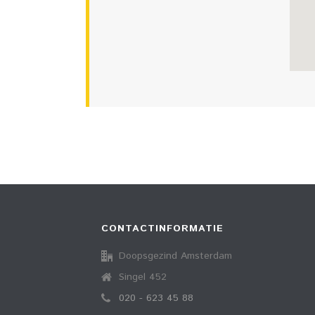
CONTACTINFORMATIE
Doopsgezind Amsterdam
Singel 452
020 - 623 45 88