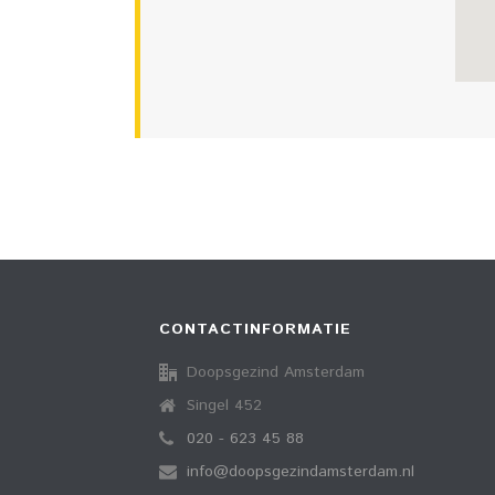
CONTACTINFORMATIE
Doopsgezind Amsterdam
Singel 452
020 - 623 45 88
info@doopsgezindamsterdam.nl