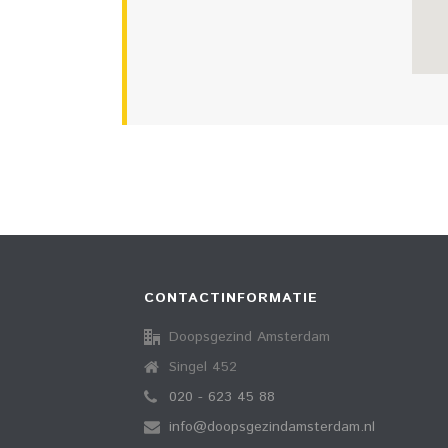
CONTACTINFORMATIE
Doopsgezind Amsterdam
Singel 452
020 - 623 45 88
info@doopsgezindamsterdam.nl