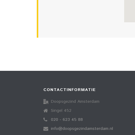
CONTACTINFORMATIE
Doopsgezind Amsterdam
Singel 452
020 - 623 45 88
info@doopsgezindamsterdam.nl