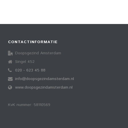
CONTACTINFORMATIE
Doopsgezind Amsterdam
Singel 452
020 - 623 45 88
info@doopsgezindamsterdam.nl
www.doopsgezindamsterdam.nl
KvK nummer: 58110569