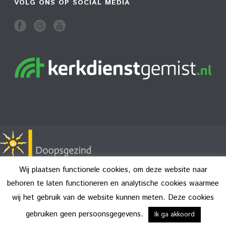
VOLG ONS OP SOCIAL MEDIA
Wij plaatsen functionele cookies, om deze website naar
behoren te laten functioneren en analytische cookies waarmee
wij het gebruik van de website kunnen meten. Deze cookies
Copyright All Rights Reserved © 2026
Disclaimer
gebruiken geen persoonsgegevens.
Ik ga akkoord
Privacy