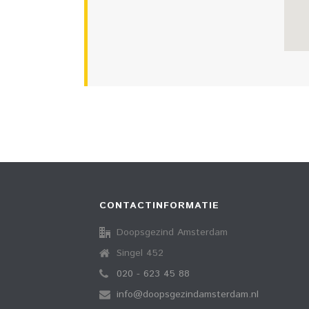
CONTACTINFORMATIE
Doopsgezind Amsterdam
Singel 452
020 - 623 45 88
info@doopsgezindamsterdam.nl