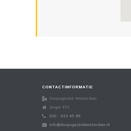
CONTACTINFORMATIE
Doopsgezind Amsterdam
Singel 452
020 - 623 45 88
info@doopsgezindamsterdam.nl